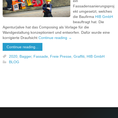
ein
Fassadensanierungsproj
ekt umgesetzt, welches
die Baufirma
HIB GmbH
beauftragt hat. Die
Agentur|alive hat das Composing als Vorlage für die
Wandgestaltung konzeptioniert und entworfen. Dafür wurde eine
korrigierte Draufsicht
Continue reading
→
Continue reading...
2020
,
Bagger
,
Fassade
,
Freie Presse
,
Graffiti
,
HIB GmbH
BLOG