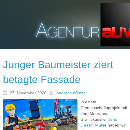
Junger Baumeister ziert
betagte Fassade
27. November 2020
Andreas Wenzel
In einem
Gemeinschaftsprojekt mit
dem Meeraner
Graffitikünstler
Jens
„Tasso“ Müller
haben wir