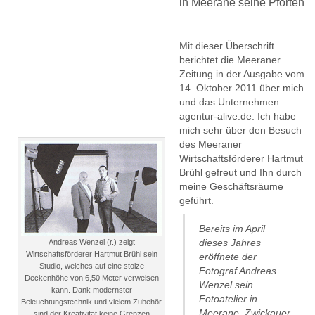
in Meerane seine Pforten
Mit dieser Überschrift
berichtet die Meeraner
Zeitung in der Ausgabe vom
14. Oktober 2011 über mich
und das Unternehmen
agentur-alive.de. Ich habe
mich sehr über den Besuch
des Meeraner
Wirtschaftsförderer Hartmut
Brühl gefreut und Ihn durch
meine Geschäftsräume
geführt.
Bereits im April
dieses Jahres
Andreas Wenzel (r.) zeigt
Wirtschaftsförderer Hartmut Brühl sein
eröffnete der
Studio, welches auf eine stolze
Fotograf Andreas
Deckenhöhe von 6,50 Meter verweisen
Wenzel sein
kann. Dank modernster
Fotoatelier in
Beleuchtungstechnik und vielem Zubehör
Meerane, Zwickauer
sind der Kreativität keine Grenzen