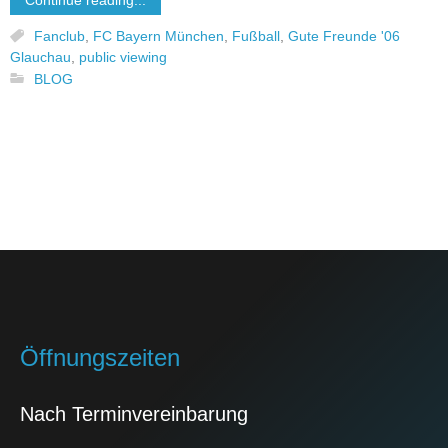
Continue reading...
Fanclub
,
FC Bayern München
,
Fußball
,
Gute Freunde '06
Glauchau
,
public viewing
BLOG
Öffnungszeiten
Nach Terminvereinbarung