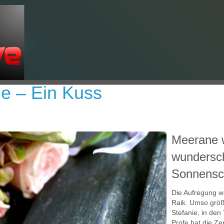
ge – Ein Kuss
Meerane w
wundersc
Sonnensc
Die Aufregung wa
Raik. Umso größ
Stefanie, in de
Profe hat die Z