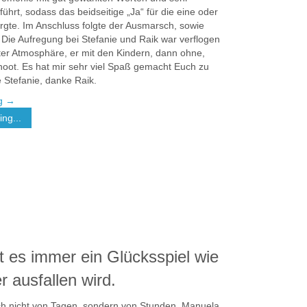
führt, sodass das beidseitige „Ja“ für die eine oder
rgte. Im Anschluss folgte der Ausmarsch, sowie
Die Aufregung bei Stefanie und Raik war verflogen
ter Atmosphäre, er mit den Kindern, dann ohne,
hoot. Es hat mir sehr viel Spaß gemacht Euch zu
 Stefanie, danke Raik.
ng
→
ng...
st es immer ein Glücksspiel wie
r ausfallen wird.
ch nicht von Tagen, sondern von Stunden. Manuela