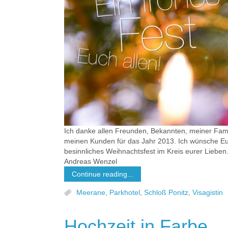
Ich danke allen Freunden, Bekannten, meiner Famil
meinen Kunden für das Jahr 2013. Ich wünsche Eu
besinnliches Weihnachtsfest im Kreis eurer Lieben
Andreas Wenzel
Continue reading...
Meerane
,
Parkhotel
,
Schloß Ponitz
,
Visagistin
Hochzeit in Farbe