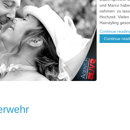
und Marco haben
nehmen zu lasse
Hochzeit. Viele
Hairstyling ges
Continue readi
Continue readi
erwehr