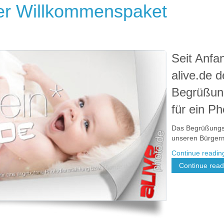
er Willkommenspaket
Seit Anfa
alive.de 
Begrüßun
für ein P
Das Begrüßungs
unseren Bürgerme
Continue readi
Continue readi