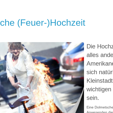
che (Feuer-)Hochzeit
Die Hochz
alles ande
Amerikane
sich natü
Kleinstad
wichtigen
sein.
Eine Dolmetscher
Anwesenden die 