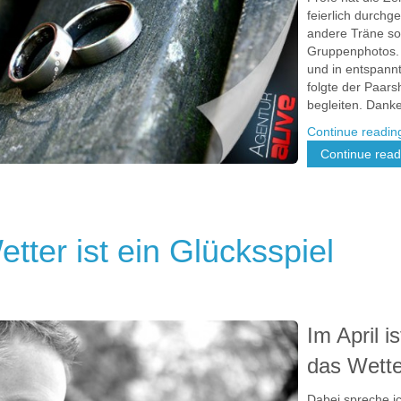
feierlich durchge
andere Träne so
Gruppenphotos. 
und in entspann
folgte der Paars
begleiten. Danke
Continue readi
Continue readi
etter ist ein Glücksspiel
Im April i
das Wette
Dabei spreche i