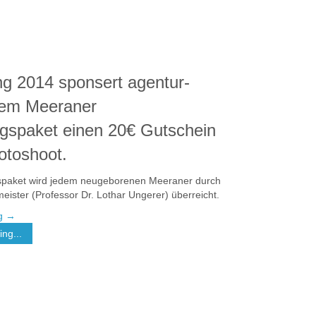
ng 2014 sponsert agentur-
dem Meeraner
gspaket einen 20€ Gutschein
hotoshoot.
paket wird jedem neugeborenen Meeraner durch
ister (Professor Dr. Lothar Ungerer) überreicht.
ng
→
ng...