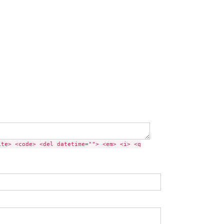
ite> <code> <del datetime=""> <em> <i> <q