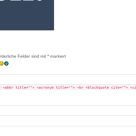
rderliche Felder sind mit
*
markiert
> <abbr title=""> <acronym title=""> <b> <blockquote cite=""> <c