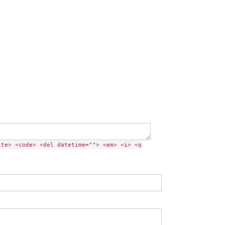
ite> <code> <del datetime=""> <em> <i> <q