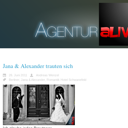
Jana & Alexander trauten sich
26. Juni 2011
Andreas Wenzel
Berliner
,
Jana & Alexander
,
Romantik Hotel Schwanefeld
Ich glaube jedes Brautpaar